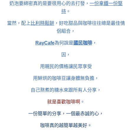
奶泡要綿密真的是要很用心的去打發，
一份拿鐵一份堅
持
。
當然，配上
比利時鬆餅
，好吃甜品與咖啡往往總是最佳情
侶組合，
RayCafe
為何說是
國民咖啡
，
因，
用親民的價格讓民眾享受
用鮮烘的咖啡豆讓身體無負擔，
自己熬煮的糖水來跟所有人分享，
就是喜歡咖啡啊
。
一份簡單的分享，一個最赤誠的心，
咖啡真的越簡單越美好。