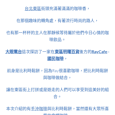
台北東區
街頭充滿著滿滿的咖啡香，
在那個趣味的轉角處，
有著流行時尚的路人，
也有那一杯杯的主人在那靜候等待屬於他們今日心情的咖
啡飲品。
大眼電台
這次探訪了一家在
東區明曜百貨
後方的
RayCafe
–
國民咖啡
，
前身是比利時鬆餅，因為Ray很喜歡咖啡，把比利時鬆餅
與咖啡做結合，
讓在東區街上打拼或是遊走的人們可以享受到這美好的組
合。
本次介紹的有
手沖咖啡
與比利時鬆餅，當然還有大眾所喜