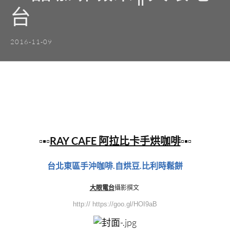
台
2016-11-09
▫▪▫
RAY CAFE 阿拉比卡手烘咖啡
▫▪▫
台北東區手沖咖啡.自烘豆.比利時鬆餅
大眼電台
攝影撰文
http:// https://goo.gl/HOI9aB