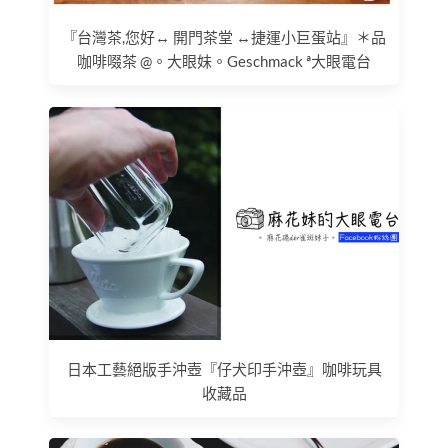
『台灣茶,您好↔ 開門茶堂 ↔捷運小巨蛋站』＊品
咖啡啜茶 @。大眼妹。Geschmack ª大眼電台
日本工藝絕版手沖壺『仔犬印手沖壺』咖啡玩具
收藏品