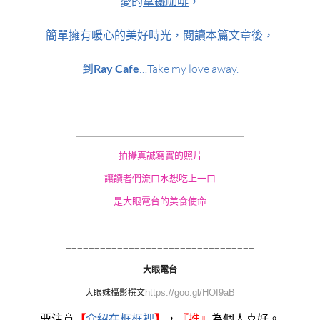
愛的
拿鐵咖啡
，
簡單擁有暖心的美好時光，閱讀本篇文章後，
到
Ray Cafe
…Take my love away.
＿＿＿＿＿＿＿＿＿
＿＿＿＿＿＿＿＿＿
拍攝真誠寫實的照片
讓讀者們流口水想吃上一口
是大眼電台的美食使命
=================================
大眼電台
https://goo.gl/HOI9aB
大眼妹
攝影撰文
要注意
【
介紹在框框裡
】
，
『
推』
為個人喜好。