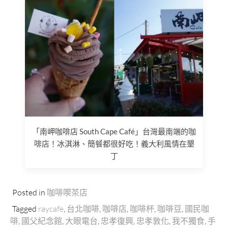
「南岬咖啡店 South Cape Café」台灣最南端的咖
啡店！冰淇淋、簡餐都很好吃！義大利風情在墾
丁
Posted in
咖啡喫茶店
Tagged
raycafe
,
台北咖啡
,
咖啡店
,
咖啡杯
,
咖啡豆
,
國民咖
啡
,
國父紀念館
,
大眼電台
,
忠孝復興
,
忠孝敦化
,
我不獨食
,
手