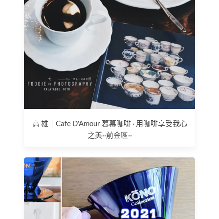
高 雄｜Cafe D'Amour 暮慕咖啡 · 用咖啡享受我心
之美··前金區··