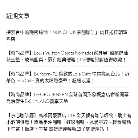
近期文章
探索台中的隱密綠洲「NUNCHUK 拿翹咖啡」肉桂捲控朝聖
名店
【時尚品牌】Louis Vuitton Objets Nomades家具展 !療癒奶油
花坐墊、玻璃圓桌，還有經典硬箱！LV硬箱絕對值得收藏！
【時尚品牌】Burberry 把 倫敦的Lola Cafe 快閃搬到台北！奶
茶色Lola Cafe 真的太精緻豪華！超級浪漫！
【時尚品牌】GEORG JENSEN 全球首間形象概念店嶄新開幕 :
喬治傑生E-SKYLAND義享天地
【京心咖啡廳】高雄萬豪酒店 11F 全天候有咖啡輕食，晚上有
小酒吧供應！單品手沖咖啡、虹吸咖啡、冰滴萃取、輕食餐點
下午茶！飯店下午茶 高雄捷運輕軌凹子底捷運站 ！