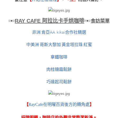
▫▪▫
▫
▪▫
RAY CAFE 阿拉比卡手烘咖啡
食訪菜單
非洲 肯亞AA kikai合作社精選
中美洲 哥斯大黎加 黃金塔拉珠 紅蜜
拿鐵咖啡
肉桂糖霜鬆餅
巧達起司鬆餅
【
RayCafe在明曜百貨後方的轉角處
】
招牌明顯，咖啡店的外觀非常整潔乾淨。