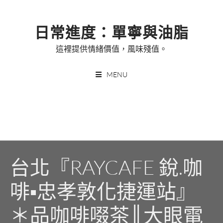
Skip
to
日常進度：單寧與油脂
content
這裡提供情緒價值，風味殘值。
MENU
台北『RAYCAFE 銳.咖
啡▪忠孝敦化捷運站』
＊品咖啡啜茶║大眼電