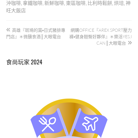
沖咖啡
,
拿鐵咖啡
,
新鮮咖啡
,
東區咖啡
,
比利時鬆餅
,
烘培
,
神
旺大飯店
文
高雄『斑鳩的窩▪日式豬排專
網購OFFICE『AREX SPORT壓力
章
門店』＊微醺食酒║大眼電台
褲▪健身翹臀好夥伴』＊樂活YES,I
導
CAN║大眼電台
覽
食尚玩家 2024