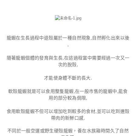
龍蝦在生長過程中退殼屬於一種自然現象,自然孵化出來以後​
,
隨著龍蝦個體的發育與生長,在這過程當中需要經過一次又一
次的脫殼,
才能使身體不斷的長大.
軟殼龍蝦就是可以食用整隻龍蝦,在一般市售的龍蝦中,能食
用的部分較為侷限,
食用軟殼龍蝦不但可以增加吃到較多的食材,並可以吃到連殼
帶肉的新鮮口感.
不同於一般空運或野生硬殼龍蝦，養在水族箱時間久了自然