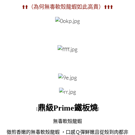
⬆️⬆️（為何無毒軟殼龍蝦如此高貴）⬆️⬆️⬆️
鼎級Prime鐵板燒
【
】
無毒軟殼龍蝦
徵煎香嫩的無毒軟殼龍蝦 ，口感Ｑ彈鮮嫩且從殼到肉都非