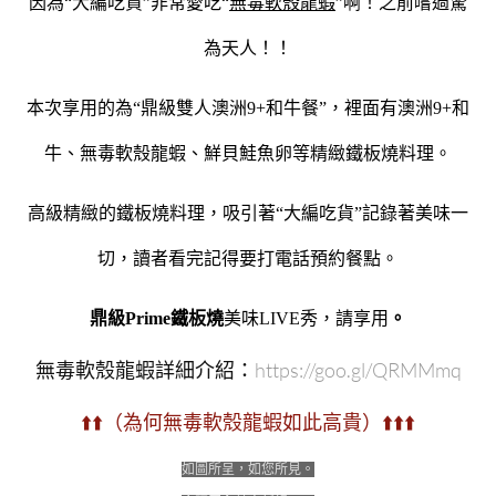
因為“大編吃貨”非常愛吃“
無毒軟殼龍蝦
”啊！之前嚐過驚
為天人！！
本次享用的為“鼎級雙人澳洲9+和牛餐”，裡面有澳洲9+和
牛、無毒軟殼龍蝦、鮮貝鮭魚卵等精緻鐵板燒料理。
高級精緻的鐵板燒料理，吸引著“大編吃貨”記錄著美味一
切，讀者看完記得要打電話預約餐點。
鼎級Prime鐵板燒
美味LIVE秀，請享用
。
無毒軟殼龍蝦詳細介紹：
https://goo.gl/QRMMmq
⬆️⬆️（為何無毒軟殼龍蝦如此高貴）⬆️⬆️⬆️
如圖所呈，如您所見。