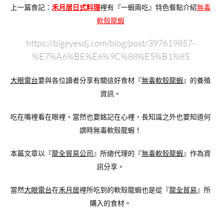
上一篇食記：
禾月居日式料理
裡有『一蝦兩吃』特色餐點介紹
無毒
軟殼龍蝦
https://bigeyesdj.com/blog/post/397619857-
%E7%A6%BE%E6%9C%88%E5%B1%85
大眼電台
要與各位讀者分享有關這好食材『
無毒軟殼龍蝦
』的養殖
資訊。
吃在嘴裡看在眼裡，當然也要銘記在心裡，長知識之外也要知道何
謂時無毒軟殼龍蝦！
本篇文章以『
龍全貿易公司
』所總代理的『
無毒軟殼龍蝦
』作為資
訊分享。
當然
大眼電台
在
禾月居
裡所吃到的軟殼龍蝦也是從『
龍全貿易
』所
購入的食材。