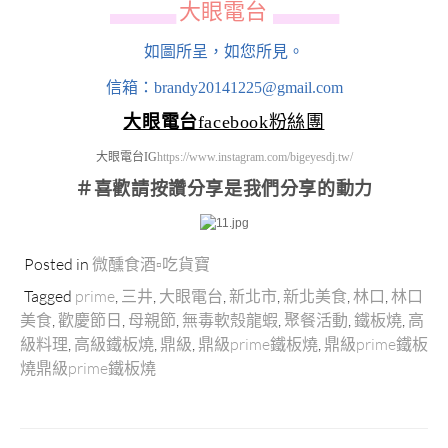
大眼電台
▄▄▄▄▄▄
▄▄▄▄▄▄
如圖所呈，如您所見。
信箱：brandy20141225@gmail.com
大眼電台
facebook粉絲團
大眼電台IG
https://www.instagram.com/bigeyesdj.tw/
＃喜歡請按讚分享
是我們分享的動力
Posted in
微醺食酒▫吃貨寶
Tagged
prime
,
三井
,
大眼電台
,
新北市
,
新北美食
,
林口
,
林口
美食
,
歡慶節日
,
母親節
,
無毒軟殼龍蝦
,
聚餐活動
,
鐵板燒
,
高
級料理
,
高級鐵板燒
,
鼎級
,
鼎級prime鐵板燒
,
鼎級prime鐵板
燒鼎級prime鐵板燒