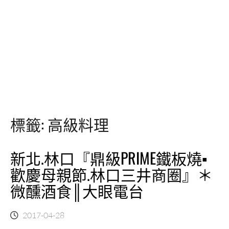
標籤:
高級料理
新北.林口『鼎級PRIME鐵板燒▪
歡慶母親節.林口三井商圈』＊
微醺酒食║大眼電台
2017-04-28