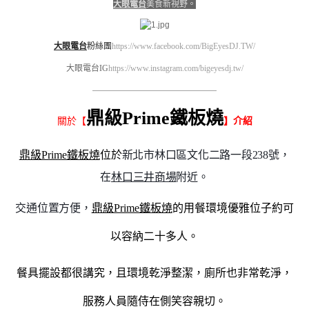
大眼電台
美食新視野。
大眼電台
粉絲團
https://www.facebook.com/BigEyesDJ.TW/
大眼電台IG
https://www.instagram.com/bigeyesdj.tw/
————————————————————
鼎級Prime鐵板燒
關於【
】介紹
鼎級Prime鐵板燒
位於
新北市林口區文化二路一段238號，
在
林口三井商場
附近。
交通位置方便，
鼎級Prime鐵板燒
的用餐環境優雅位子約可
以容納二十多人。
餐具擺設都很講究，且環境乾淨整潔，廁所也非常乾淨，
服務人員隨侍在側笑容親切。