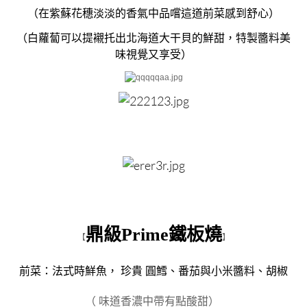
（在紫蘇花穗淡淡的香氣中品嚐這道前菜感到舒心）
（白蘿蔔可以提襯托出北海道大干貝的鮮甜，特製醬料美
味視覺又享受）
鼎級Prime鐵板燒
【
】
前菜：法式時鮮魚， 珍貴 圓鱈、番茄與小米醬料、胡椒
（ 味道香濃中帶有點酸甜）