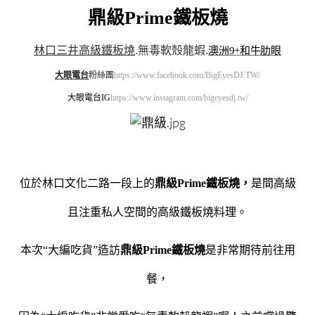
鼎級Prime鐵板燒
林口三井高級鐵板燒
.
無毒軟殼龍蝦
.
澳洲9+和牛肋眼
大眼電台
粉絲團
https://www.facebook.com/BigEyesDJ.TW/
大眼電台IG
https://www.instagram.com/bigeyesdj.tw/
位於林口
文化二路一段上的
鼎級Prime鐵板燒，
是間高級
且注重私人空間的高級鐵板燒料理。
本次“大編吃貨”造訪
鼎級Prime鐵板燒
是非常期待前往用
餐，