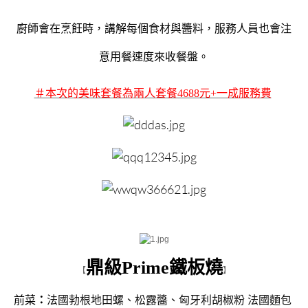
廚師會在烹飪時，講解每個食材與醬料，服務人員也會注
意用餐速度來收餐盤。
＃本次的美味套餐為
兩人套餐4688元+一成服務費
鼎級Prime鐵板燒
【
】
前菜
：
法國勃根地田螺、松露醬、匈牙利胡椒粉 法國麵包