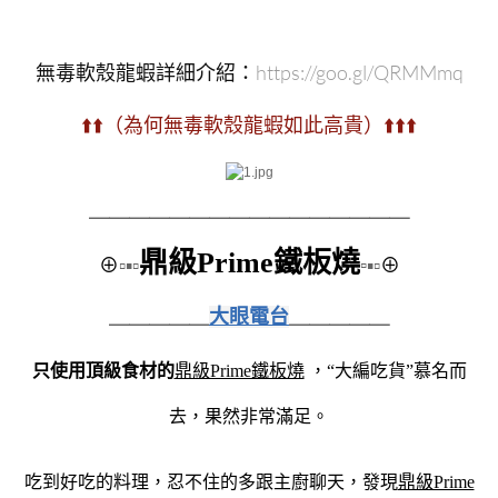
無毒軟殼龍蝦詳細介紹：
https://goo.gl/QRMMmq
⬆️⬆️（為何無毒軟殼龍蝦如此高貴）⬆️⬆️⬆️
＿＿＿＿＿＿＿＿
＿＿＿＿＿＿＿＿
鼎級Prime鐵板燒
⊕
▫▪▫
▫
▪▫
⊕
＿＿＿＿＿
大眼電台
＿＿＿＿＿
只使用頂級食材的
鼎級Prime鐵板燒
，“大編吃貨”慕名而
去，果然非常滿足。
吃到好吃的料理，忍不住的多跟主廚聊天，發現
鼎級Prime