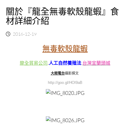
關於『龍全無毒軟殼龍蝦』食
材詳細介紹
2016-12-19
無毒軟殼龍蝦
龍全貿易公司
.
人工自然養殖法
.
台灣宜蘭頭城
大眼電台
攝影撰文
http://goo.gl/HOI9aB