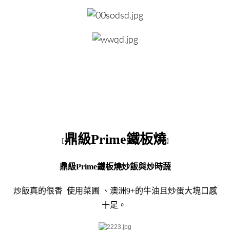
鼎級Prime鐵板燒
【
】
鼎級Prime鐵板燒
炒飯與炒時蔬
炒飯真的很香 使用菜圃 、澳洲9+的牛油且炒蛋大塊口感
十足。