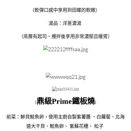
（軟彈口感中享用到田螺的軟嫩）
湯品：
洋蔥濃湯
（底層有起司，攪拌後享用非常濃郁且暖胃）
鼎級Prime鐵板燒
【
】
前菜：鮮貝鮭魚卵，使用主廚自製
紫薯醬 、白蘿蔔、北海
道大干貝、鮭魚卵、 紫蘇花穗、 松子