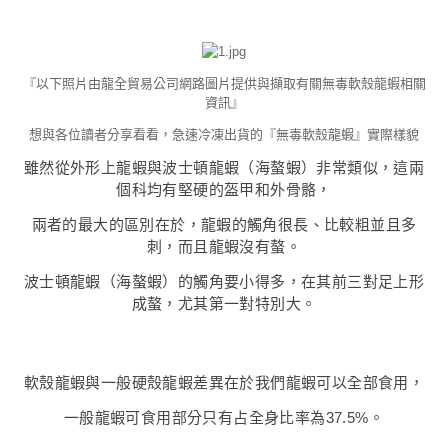
『以下照片由龍全貿易公司網路圖片提供與擷取有關無毒軟殼龍蝦相關
資訊』
想與各位讀者分享看看，急速冷凍出貨的『無毒軟殼龍蝦』實際樣貌
雖然從外形上龍蝦與波士頓龍蝦（海螯蝦）非常類似，這兩
個科均有堅硬的盔甲和外骨骼，
兩者的最大的區別在於，龍蝦的觸角很長、比較粗並且多
刺，而且龍蝦沒有螯。
波士頓龍蝦（海螯蝦）的觸角要小得多，在其前三對足上形
成螯，尤其第一對特別大。​
軟殼龍蝦與一般硬殼龍蝦差異在於我們龍蝦可以全部食用，
一般龍蝦可食用部分只有占全身比率為37.5%。