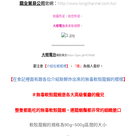
龍全貿易公司
官網：
http://www.longchannel.com.tw/
如圖所呈，如您所見。
大眼電台
美食新視野。
==================
大眼電台
攝影撰文
https://goo.gl/HOI9aB
要注意
【
介紹在框框裡
】
，
『
推』
為個人喜好。
【
在食記裡面有跟各位介紹新鮮炸出來的無毒軟殼龍蝦的模樣
】
＃無毒軟殼龍蝦是各大高級餐廳的寵兒
整隻都能吃的無毒軟殼龍蝦，連龍蝦鬚都非常的細緻脆口
​軟殼龍蝦的規格為90g~500g區間的大小