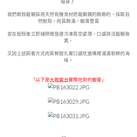
瘦身了
我們軟殼龍蝦採用天然有機食材把龍蝦餵的飽飽的，採取自
然脫殼，肉質飽滿，蝦膏豐富
並在脫殼後立即捕撈做急速冷凍真空處理，口感與活龍蝦無
異，
又因上述飼養方式肉質鮮甜扎實口感吃進嘴裡滿滿新鮮的海
味。
『以下是
大眼電台
實際吃到的蝦膏』