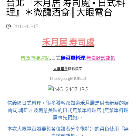
台北『禾月居 寿司處 ▪ 日式料
理』＊微醺酒食║大眼電台
2016-12-18
禾月居 寿司處
市政府捷運站
.日式
無菜單料理
.
無毒軟殼龍蝦
大眼電台
攝影撰文
http://goo.gl/HOI9aB
信義區日式料理，很多饕客都知道
禾月居
是供應新鮮的握
壽司.海鮮丼及創意美味的日式無菜單料理店 (無菜單料理
需事先預約)，
本次
大眼電台
還要與各位讀者分享很特別的菜色使用『
無