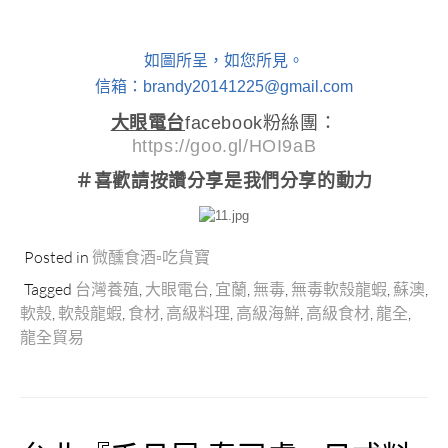
如圖所呈，如您所見。
信箱：brandy20141225@gmail.com
大眼電台
facebook粉絲團：
https://goo.gl/HOI9aB
＃喜歡請按讚分享
是我們分享的動力
Posted in
微醺食酒▫吃貨寶
Tagged
台灣養殖
,
大眼電台
,
宜蘭
,
無毒
,
無毒軟殼龍蝦
,
蘇澳
,
軟殼
,
軟殼龍蝦
,
食材
,
高級料理
,
高級海鮮
,
高級食材
,
龍全
,
龍全貿易