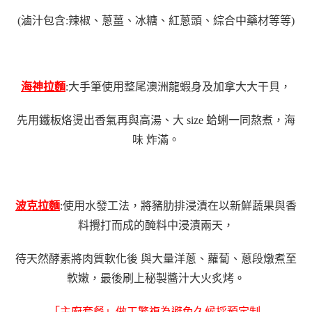
(滷汁包含:辣椒、蔥薑、冰糖、紅蔥頭、綜合中藥材等等)
海神拉麵
:大手筆使用整尾澳洲龍蝦身及加拿大大干貝，
先用鐵板烙燙出香氣再與高湯、大 size 蛤蜊一同熬煮，海
味 炸滿。
波克拉麵
:使用水發工法，將豬肋排浸漬在以新鮮蔬果與香
料攪打而成的醃料中浸漬兩天，
待天然酵素將肉質軟化後 與大量洋蔥、蘿蔔、蔥段燉煮至
軟嫩，最後刷上秘製醬汁大火炙烤
。
「主廚套餐」做工繁複為避免久候採預定制