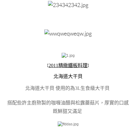
2011精緻鐵板料理
【
】
北海道大干貝
北海道大干貝 使用的為3L生食級大干貝
搭配些許主廚熬製的咖喱油醋與松露蘑菇片，厚實的口感
既鮮甜又滿足