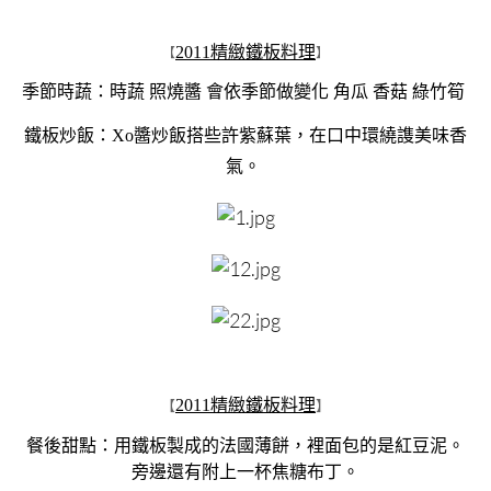
2011精緻鐵板料理
【
】
季節時蔬：時蔬 照燒醬 會依季節做變化 角瓜 香菇 綠竹筍
鐵板炒飯：Xo醬炒飯搭些許紫蘇葉，在口中環繞謢美味香
氣。
2011精緻鐵板料理
【
】
餐後甜點：用鐵板製成的法國薄餅，裡面包的是紅豆泥。
旁邊還有附上一杯焦糖布丁。