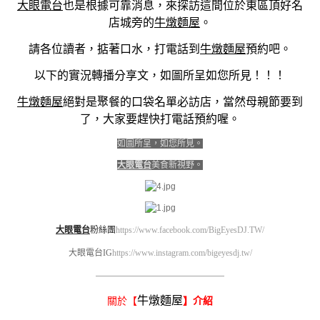
大眼電台
也是根據可靠消息，來探訪這間位於東區頂好名
店城旁的
牛燉麵屋
。
請各位讀者，掂著口水，打電話到
牛燉麵屋
預約吧。
以下的實況轉播分享文，如圖所呈如您所見！！！
牛燉麵屋
絕對是聚餐的口袋名單必訪店，當然母親節要到
了，大家要趕快打電話預約喔。
如圖所呈，如您所見。
大眼電台
美食新視野。
大眼電台
粉絲團
https://www.facebook.com/BigEyesDJ.TW/
大眼電台IG
https://www.instagram.com/bigeyesdj.tw/
————————————————————
牛燉麵屋
關於【
】介紹