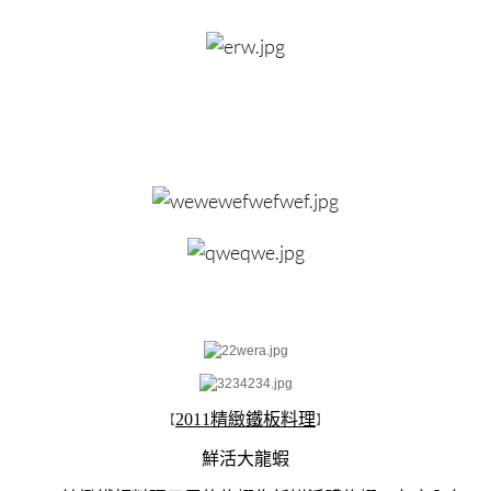
2011精緻鐵板料理
【
】
鮮活大龍蝦