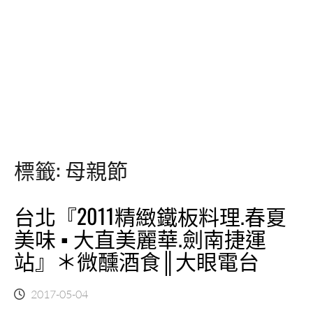
標籤:
母親節
台北『2011精緻鐵板料理.春夏
美味 ▪ 大直美麗華.劍南捷運
站』＊微醺酒食║大眼電台
2017-05-04