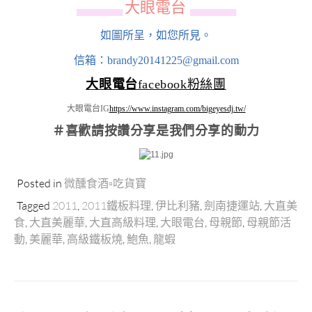
大眼電台
▄▄▄▄▄▄
▄▄▄▄▄▄
如圖所呈，如您所見。
信箱：brandy20141225@gmail.com
大眼電台
facebook粉絲團
大眼電台IG
https://www.instagram.com/bigeyesdj.tw/
＃喜歡請按讚分享
是我們分享的動力
Posted in
微醺食酒▫吃貨寶
Tagged
2011
,
2011鐵板料理
,
伊比利豬
,
劍南捷運站
,
大直美
食
,
大直美麗華
,
大直高級料理
,
大眼電台
,
母親節
,
母親節活
動
,
美麗華
,
高級鐵板燒
,
鮑魚
,
龍蝦