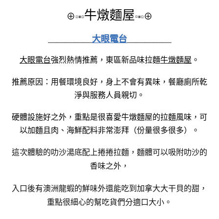
牛燉麵屋
⊕
▫▪▫
▫
▪▫
⊕
＿＿＿＿＿
大眼電台
＿＿＿＿＿
大眼電台
強烈熱情推薦，東區新品味拉麵
牛燉麵屋
。
推薦原因：用餐環境良好，身上不會有異味，餐廳廁所乾
淨與服務人員親切。
硬體設施好之外，重點是很喜愛牛燉麵屋的拉麵風味，可
以加麵且肉、海鮮配料非常澎拜（份量很多很多）。
這次體驗的叻沙湯底配上捲捲拉麵，麵體可以吸附叻沙的
香味之外，
入口後有澳洲龍蝦的鮮味外還能吃到加拿大大干貝的甜，
重點很細心的幫吃貨們分適口大小。