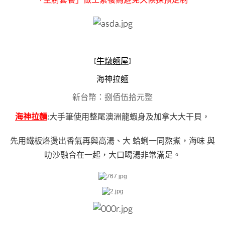
牛燉麵屋
【
】
海神拉麵
新台幣：捌佰伍拾元整
海神拉麵
:大手筆使用整尾澳洲龍蝦身及加拿大大干貝，
先用鐵板烙燙出香氣再與高湯、大 蛤蜊一同熬煮，海味 與
叻沙融合在一起，大口喝湯非常滿足。