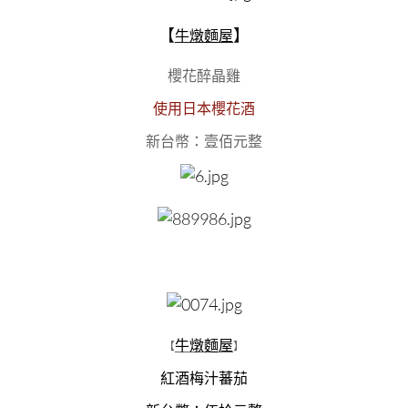
【
】
牛燉麵屋
櫻花醉晶雞
使用日本櫻花酒
新台幣：壹佰元整
牛燉麵屋
【
】
紅酒梅汁蕃茄