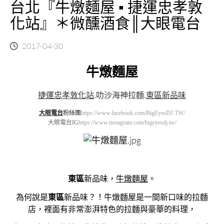
台北『牛燉麵屋 ▪ 捷運忠孝敦
化站』＊微醺酒食║大眼電台
2017-04-30
牛燉麵屋
捷運忠孝敦化站
.
叻沙海神拉麵
.
東區新品味
大眼電台
粉絲團
https://www.facebook.com/BigEyesDJ.TW/
大眼電台IG
https://www.instagram.com/bigeyesdj.tw/
東區
新品味，
牛燉麵屋
。
為何說是
東區
新品味？！牛燉麵屋是一間新口味的拉麵
店，裡面有非常澎湃特色的拉麵與豪華的料理，