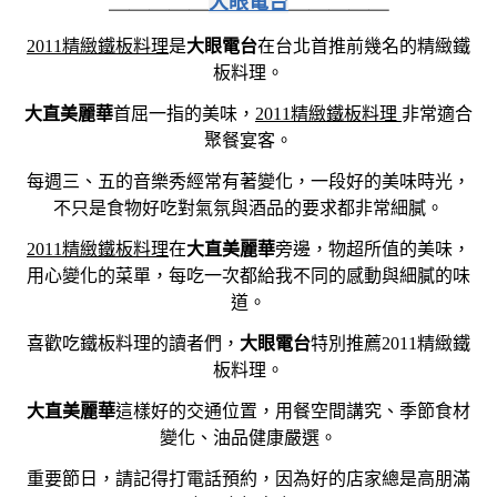
＿＿＿＿＿
大眼電台
＿＿＿＿＿
2011精緻鐵板料理
是
大眼電台
在台北首推前幾名的精緻鐵
板料理。
大直美麗華
首屈一指的美味，
2011精緻鐵板料理
非常適合
聚餐宴客。
每週三、五的音樂秀經常有著變化，一段好的美味時光，
不只是食物好吃對氣氛與酒品的要求都非常細膩。
2011精緻鐵板料理
在
大直美麗華
旁邊，物超所值的美味，
用心變化的菜單，每吃一次都給我不同的感動與細膩的味
道。
喜歡吃鐵板料理的讀者們，
大眼電台
特別推薦2011精緻鐵
板料理。
大直美麗華
這樣好的交通位置，用餐空間講究、季節食材
變化、油品健康嚴選。
重要節日，請記得打電話預約，因為好的店家總是高朋滿