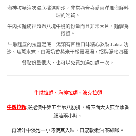
海神拉麵這次湯底挑選叻沙，非常適合喜愛南洋風海鮮料
理的吃貨。
牛肉拉麵碗裡超過八塊牛腱的份量而且非常大片，麵體為
捲麵。
牛燉麵屋的拉麵湯底，
湯頭有四種口味精心熬製:Laksa 叻
沙、焦蔥水煮、白濃奶香與米干松露濃湯，招牌湯底四種!
餐點份量很大，也可以免費加湯加麵一次。
＿＿＿＿＿＿＿＿＿＿＿＿＿＿＿＿＿＿＿＿＿＿＿＿＿
＿＿＿＿＿＿
牛燉拉麵、海神拉麵、波克拉麵
牛燉拉麵
:嚴選澳牛第五至第八肋排，將表面大火煎至焦香
細滷兩小時、
再滷汁中浸泡一小時使其入味，口感軟嫩油 花細緻。